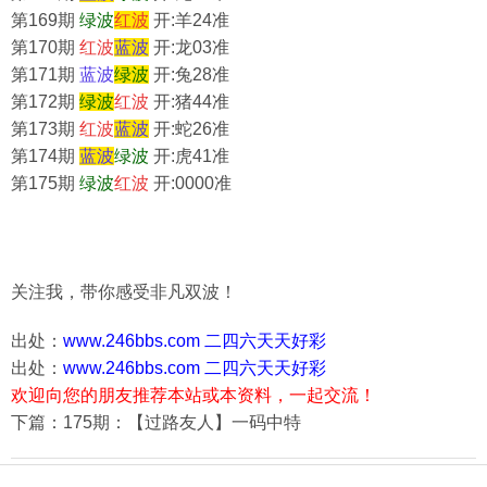
第169期
绿
波
红波
开:羊24准
第170期
红波
蓝
波
开:龙03准
第171期
蓝
波
绿
波
开:兔28准
第172期
绿
波
红波
开:猪44准
第173期
红波
蓝
波
开:蛇26准
第174期
蓝
波
绿
波
开:虎41准
第175期
绿
波
红波
开:0000准
关注我，带你感受非凡双波！
出处：
www.246bbs.com 二四六天天好彩
出处：
www.246bbs.com 二四六天天好彩
欢迎向您的朋友推荐本站或本资料，一起交流！
下篇：175期：【过路友人】一码中特