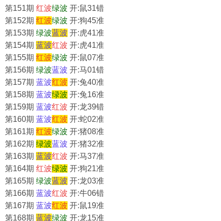
第151期
红波
绿
波
开:鼠31错
第152期
红波
绿
波
开:狗45准
第153期
绿
波
蓝
波
开:虎41准
第154期
蓝
波
红波
开:虎41准
第155期
红波
绿
波
开:鼠07准
第156期
绿
波
蓝
波
开:马01错
第157期
蓝
波
红波
开:兔40准
第158期
蓝
波
绿
波
开:兔16准
第159期
蓝
波
红波
开:龙39错
第160期
蓝
波
红波
开:蛇02准
第161期
红波
绿
波
开:猪08准
第162期
绿
波
蓝
波
开:猪32准
第163期
蓝
波
红波
开:马37准
第164期
红波
绿
波
开:狗21准
第165期
绿
波
蓝
波
开:龙03准
第166期
蓝
波
红波
开:牛06错
第167期
蓝
波
红波
开:鼠19准
第168期
蓝
波
绿
波
开:龙15准