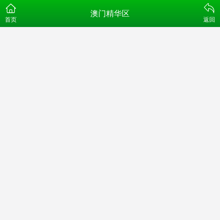
澳门精华区
首页
返回