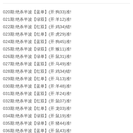
020期:绝杀半波【蓝单
】(开:狗33)准!
021期:绝杀半波【
绿双
】(开:羊12)准!
022期:绝杀半波【红双
】(开:鸡34)错!
023期:绝杀半波【红单
】(开:虎29)准!
024期:绝杀半波【蓝双
】(开:狗45)准!
025期:绝杀半波【绿双
】(开:猴11)准!
026期:绝杀半波【绿单
】(开:鼠31)准!
027期:绝杀半波【蓝双
】(开:马49)准!
028期:绝杀半波【红双
】(开:鸡34)错!
029期:绝杀半波【红单
】(开:马13)准!
030期:绝杀半波【蓝单
】(开:羊48)准!
031期:绝杀半波【蓝双
】(开:羊24)准!
032期:绝杀半波【红双
】(开:鼠07)准!
033期:绝杀半波【红单
】(开:龙03)准!
034期:绝杀半波【绿双
】(开:鼠19)准!
035期:绝杀半波【绿单
】(开:猪44)准!
036期:绝杀半波【蓝单
】(开:鼠43)准!