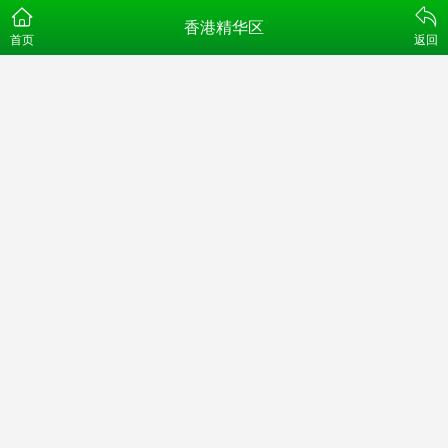
香港精华区
首页
返回