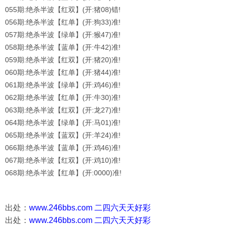
055期:绝杀半波【红双
】(开:猪08)错!
056期:绝杀半波【红单
】(开:狗33)准!
057期:绝杀半波【绿单】(开:猴47)准!
058期:绝杀半波【蓝单】(开:牛42)准!
059期:绝杀半波【
红双
】(开:猪20)准!
060期:绝杀半波【
红单
】(开:猪44)准!
061期:绝杀半波【绿
单
】(开:鸡46)准!
062期:绝杀半波【红
单
】(开:牛30)准!
063期:绝杀半波【红双
】(开:龙27)准!
064期:绝杀半波【绿单
】(开:马01)准!
065期:绝杀半波【蓝双
】(开:羊24)准!
066期:绝杀半波【蓝单
】(开:鸡46)准!
067期:绝杀半波【红双
】(开:鸡10)准!
068期:绝杀半波【红单
】(开:0000)准!
出处：
www.246bbs.com 二四六天天好彩
出处：
www.246bbs.com 二四六天天好彩