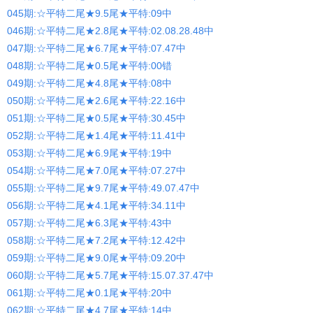
045期:☆平特二尾★9.5尾★平特:09中
046期:☆平特二尾★2.8尾★平特:02.08.28.48中
047期:☆平特二尾★6.7尾★平特:07.47中
048期:☆平特二尾★0.5尾★平特:00错
049期:☆平特二尾★4.8尾★平特:08中
050期:☆平特二尾★2.6尾★平特:22.16中
051期:☆平特二尾★0.5尾★平特:30.45中
052期:☆平特二尾★1.4尾★平特:11.41中
053期:☆平特二尾★6.9尾★平特:19中
054期:☆平特二尾★7.0尾★平特:07.27中
055期:☆平特二尾★9.7尾★平特:49.07.47中
056期:☆平特二尾★4.1尾★平特:34.11中
057期:☆平特二尾★6.3尾★平特:43中
058期:☆平特二尾★7.2尾★平特:12.42中
059期:☆平特二尾★9.0尾★平特:09.20中
060期:☆平特二尾★5.7尾★平特:15.07.37.47中
061期:☆平特二尾★0.1尾★平特:20中
062期:☆平特二尾★4.7尾★平特:14中