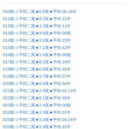
010期:☆平特二尾★0.6尾★平特:06.16中
011期:☆平特二尾★9.2尾★平特:12中
012期:☆平特二尾★1.3尾★平特:11中
013期:☆平特二尾★9.8尾★平特:00错
014期:☆平特二尾★3.0尾★平特:23中
015期:☆平特二尾★7.1尾★平特:42中
016期:☆平特二尾★1.6尾★平特:00错
017期:☆平特二尾★8.2尾★平特:18中
018期:☆平特二尾★6.8尾★平特:46中
019期:☆平特二尾★2.7尾★平特:37中
020期:☆平特二尾★0.4尾★平特:34中
021期:☆平特二尾★2.9尾★平特:02.12中
022期:☆平特二尾★8.1尾★平特:38中
023期:☆平特二尾★2.4尾★平特:00错
024期:☆平特二尾★1.9尾★平特:31中
025期:☆平特二尾★3.4尾★平特:04.24中
026期:☆平特二尾★5.9尾★平特:15中