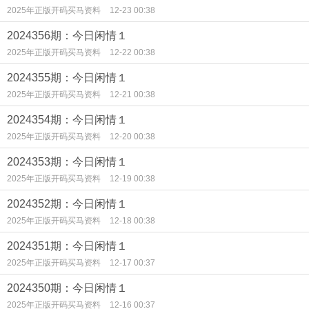
2025年正版开码买马资料
12-23 00:38
2024356期：今日闲情１
2025年正版开码买马资料
12-22 00:38
2024355期：今日闲情１
2025年正版开码买马资料
12-21 00:38
2024354期：今日闲情１
2025年正版开码买马资料
12-20 00:38
2024353期：今日闲情１
2025年正版开码买马资料
12-19 00:38
2024352期：今日闲情１
2025年正版开码买马资料
12-18 00:38
2024351期：今日闲情１
2025年正版开码买马资料
12-17 00:37
2024350期：今日闲情１
2025年正版开码买马资料
12-16 00:37